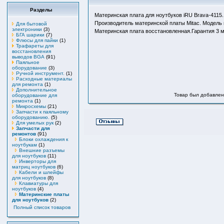
Разделы
Материнская плата для ноутбуков iRU Brava-4115
Производитель материнской платы Mitac. Модель
Для бытовой
электроники
(3)
Материнская плата восстановленная.Гарантия 3 
БГА шарики
(7)
Флюсы для пайки
(1)
Трафареты для
восстановления
выводов BGA
(91)
Паяльное
оборудование
(3)
Ручной инструмент.
(1)
Расходные материалы
для ремонта
(1)
Дополнительное
Товар был добавлен 
оборудование для
ремонта
(1)
Микросхемы
(21)
Запчасти к паяльному
оборудованию.
(5)
Для умелых рук
(2)
Запчасти для
ремонтов
(91)
Блоки охлаждения к
ноутбукам
(1)
Внешние разъемы
для ноутбуков
(11)
Инверторы для
матриц ноутбуков
(6)
Кабели и шлейфы
для ноутбуков
(8)
Клавиатуры для
ноутбуков
(4)
Материнские платы
для ноутбуков
(2)
Полный список товаров