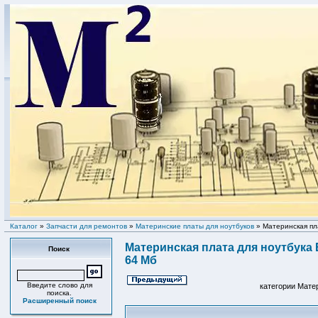
Каталог
»
Запчасти для ремонтов
»
Материнские платы для ноутбуков
» Материнская пл
Материнская плата для ноутбука 
Поиск
64 Мб
Введите слово для
категории Мате
поиска.
Расширенный поиск