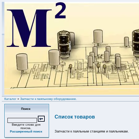
Каталог
»
Запчасти к паяльному оборудованию.
Поиск
Список товаров
Введите слово для
поиска.
Запчасти к паяльным станциям и паяльникам.
Расширенный поиск