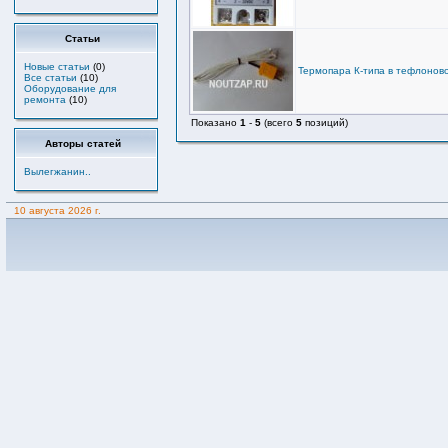
Статьи
Новые статьи
(0)
Термопара К-типа в тефлонов
Все статьи
(10)
Оборудование для
ремонта
(10)
Показано
1
-
5
(всего
5
позиций)
Авторы статей
Вылегжанин..
10 августа 2026 г.