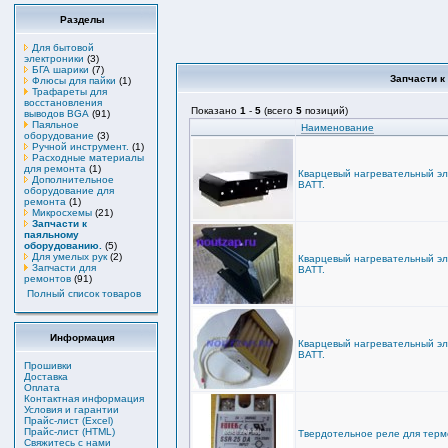
Разделы
Для бытовой
электроники
(3)
БГА шарики
(7)
Запчасти к
Флюсы для пайки
(1)
Трафареты для
восстановления
Показано
1
-
5
(всего
5
позиций)
выводов BGA
(91)
Паяльное
Наименование
оборудование
(3)
Ручной инструмент.
(1)
Расходные материалы
для ремонта
(1)
Кварцевый нагревательный э
Дополнительное
ВАТТ.
оборудование для
ремонта
(1)
Микросхемы
(21)
Запчасти к
паяльному
оборудованию.
(5)
Для умелых рук
(2)
Кварцевый нагревательный э
Запчасти для
ВАТТ.
ремонтов
(91)
Полный список товаров
Информация
Кварцевый нагревательный э
ВАТТ.
Прошивки
Доставка
Оплата
Контактная информация
Условия и гарантии
Прайс-лист (Excel)
Прайс-лист (HTML)
Твердотельное реле для терм
Свяжитесь с нами